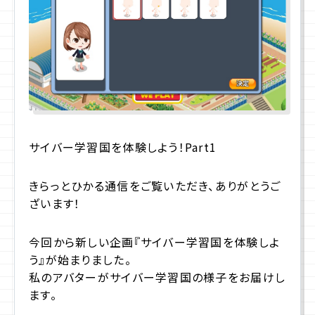
プライバシーポリシー
サイトマップ
お問合せ
資料請求
サイバー学習国を体験しよう！Part1
きらっとひかる通信をご覧いただき、ありがとうご
入学相談室
(平日9:00〜18:00)
043-225-3185
ざいます！
今回から新しい企画『サイバー学習国を体験しよ
う』が始まりました。
私のアバターがサイバー学習国の様子をお届けし
ます。