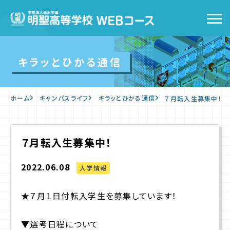
トップ
キラッとひかる通信
WEBコースの特徴
ホーム
キャンパスライフ
キラッとひかる通信
７月転入生募集中！
キャンパスライフ
入学をお考えの方へ
７月転入生募集中！
2022.06.08
WEB出願
入学情報
★７月１日付転入学生を募集しています！
入学案内
▼選考日程について
よくあるご質問