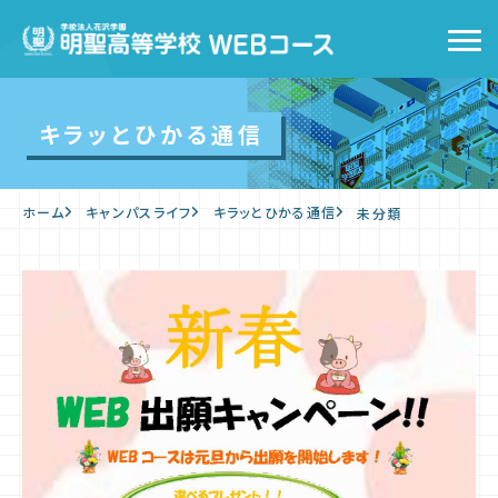
トップ
キラッとひかる通信
WEBコースの特徴
ホーム
キャンパスライフ
キラッとひかる通信
未分類
キャンパスライフ
入学をお考えの方へ
WEB出願
入学案内
よくあるご質問