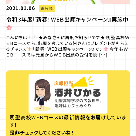
2021.01.06
未分類
プライバシーポリシー
令和3年度『新春！WEB出願キャンペーン』実施中
サイトマップ
こんにちは
★みなさんに再度お知らせです★ 明聖高校Ｗ
ＥＢコースから、出願を考えている皆さんにプレゼントがもらえ
るチャンス
『新春！WEB出願キャンペーン』です
今年もＷ
ＥＢコースでは元旦からＷＥＢ出願の受付を開 […]
お問合せ
資料請求
入学相談室
(平日9:00〜18:00)
043-225-3185
明聖高校WEBコースの
最新情報をお届けしていま
す！
是非チェックしてくださいね！