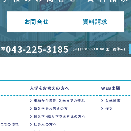
お問合
せ
資料請
求
043-225-3185
談室
(平日9:00〜18:00 土日祝休み)
入学をお考えの方へ
WEB出願
出願から選考、入学までの流れ
入学願書
新入学をお考えの方
作文
転入学・編入学をお考えの方へ
得までの流れ
社会人の方へ