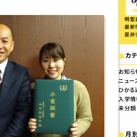
明聖
最新
是非
カ
お知ら
ニュー
ひかる
入学情
未分類
月