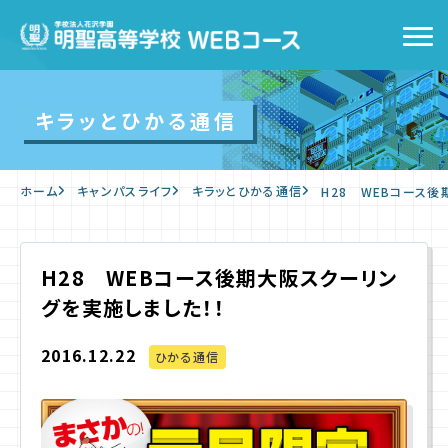
トップ
キラッとひかる通信
WEBコースの特徴
ホーム
キャンパスライフ
キラッとひかる通信
H28 WEBコース後
キャンパスライフ
入学をお考えの方へ
H28 WEBコース後期大阪スクーリン
グを実施しました！！
WEB出願
2016.12.22
ひかる通信
入学案内
よくあるご質問