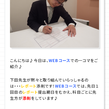
プライバシーポリシー
サイトマップ
お問合せ
資料請求
こんにちは
♪
今日は、
WEBコース
での一コマをご
入学相談室
(平日9:00〜18:00)
紹介
♪
043-225-3185
下田先生が黙々と取り組んでいらっしゃるの
は・・・
レポート
添削です！
WEBコース
では、先日１
回目の
レポート
提出期日をむかえ、科目ごとに先
生方が
添削
をしています
♪