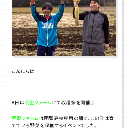
プライバシーポリシー
サイトマップ
お問合せ
資料請求
こんにちは。
入学相談室
(平日9:00〜18:00)
043-225-3185
8日は
明聖ファーム
にて収穫祭を開催
♪
明聖ファーム
は明聖高校専用の畑で、この日は育
てている野菜を収穫するイベントでした。