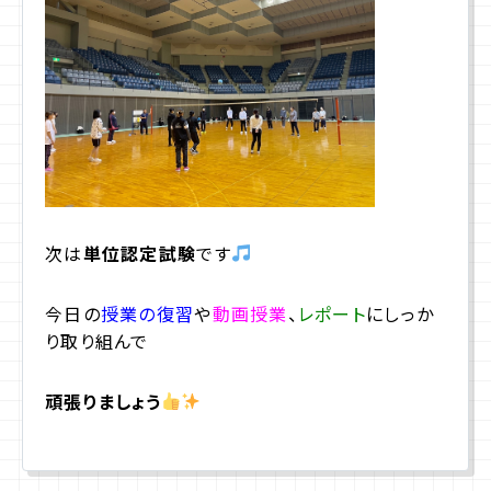
次は
単位認定試験
です
今日の
授業の復習
や
動画授業
、
レポート
にしっか
り取り組んで
頑張りましょう