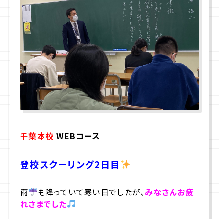
プライバシーポリシー
サイトマップ
お問合せ
資料請求
入学相談室
(平日9:00〜18:00)
千葉本校
WEBコース
043-225-3185
登校スクーリング2日目
雨
も降っていて寒い日でしたが、
みなさんお疲
れさまでした