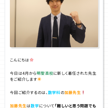
プライバシーポリシー
サイトマップ
お問合せ
資料請求
こんにちは
入学相談室
(平日9:00〜18:00)
043-225-3185
今日は4月から
明聖高校
に新しく着任された先生
をご紹介します
今回ご紹介するのは、
数学科
の
加藤先生
加藤先生
は
数学
について
「難しいと思う問題でも