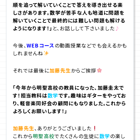
順を追って解いていくことで答えを導き出せる楽
しさがあります。数学が苦手な人も地道に問題を
解いていくことで最終的には難しい問題も解ける
ようになります！」
と、お話しして下さいました
♪
今後、
WEBコース
の動画授業などでも会えるかも
しれませんね
それでは最後に
加藤先生
からご挨拶
「今年から明聖高校の教員になった、加藤圭太で
す！担当教科は
数学
です。趣味はギターをやってお
り、軽音楽同好会の顧問にもなりました。これから
よろしくお願いします！」
加藤先生
、ありがとうございました
これから
明聖高校
でたくさんの生徒に
数学
の楽し