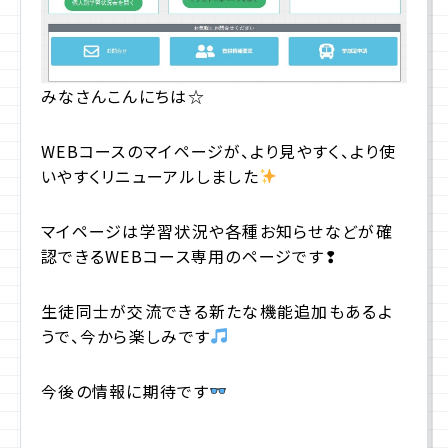
プライバシーポリシー
みなさんこんにちは☆
サイトマップ
WEBコースのマイページが、より見やすく、より使
いやすくリニューアルしました
お問合せ
資料請求
マイページは学習状況や各種お知らせなどが確
認できるWEBコース専用のページです❢
入学相談室
(平日9:00〜18:00)
043-225-3185
生徒同士が交流できる新たな機能追加もあるよ
うで、今から楽しみです
今後の情報に期待です