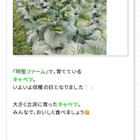
プライバシーポリシー
サイトマップ
お問合せ
資料請求
『明聖ファーム』
で、育てている
キャベツ
。
入学相談室
(平日9:00〜18:00)
いよいよ収穫の日となりました
043-225-3185
大きく立派に育った
キャベツ
。
みんなで、おいしく食べましょう