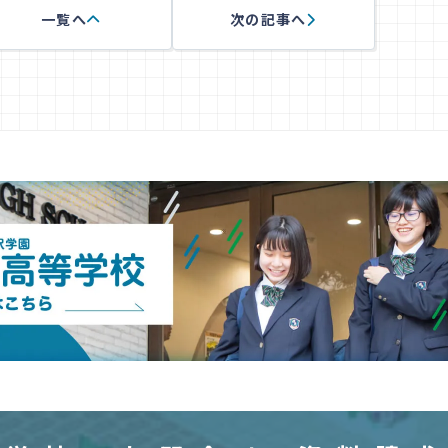
一覧へ
次の記事へ