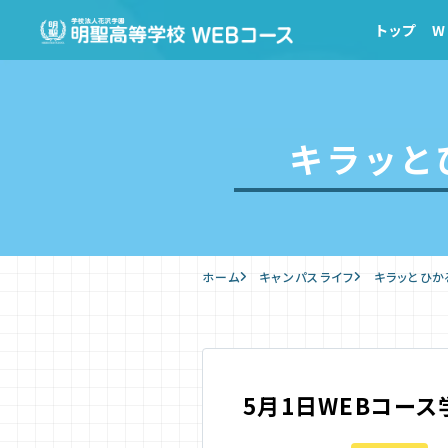
トップ
W
キラッと
ホーム
キャンパスライフ
キラッとひか
5月1日WEBコース