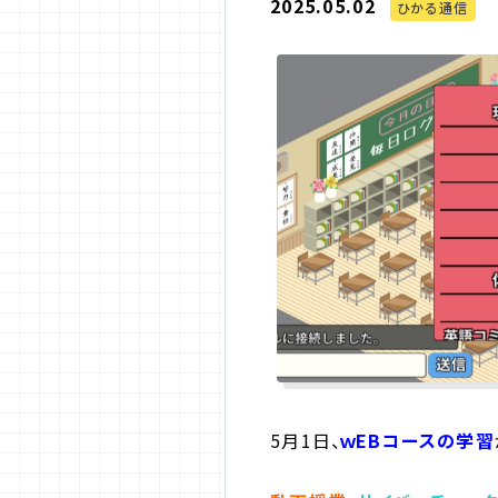
2025.05.02
ひかる通信
5月1日、
ｗEBコースの学習