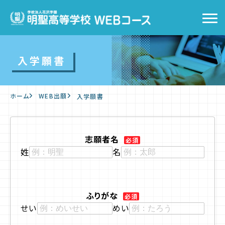
トップ
入学願書
WEBコースの特徴
ホーム
WEB出願
入学願書
キャンパスライフ
入学をお考えの方へ
志願者名
必須
姓
名
WEB出願
入学案内
ふりがな
必須
せい
めい
よくあるご質問